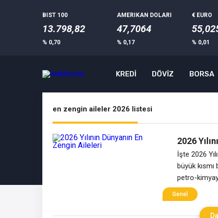
BIST 100
AMERIKAN DOLARI
€ EURO
13.798,82
47,7064
55,02
% 0,70
% 0,17
% 0,01
KREDİ
DÖVİZ
BORSA
en zengin aileler 2026 listesi
2026 Yılın
İşte 2026 Yıl
büyük kısmı 
petro-kimyaya
listesinde di
Genel
servetlerinin
Da