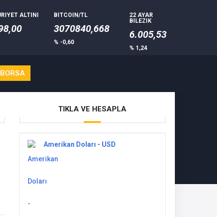
RIYET ALTINI
BITCOIN/TL
22 AYAR
BILEZIK
98,00
3070840,668
6.005,53
% -0,60
% 1,24
 BORSA
TIKLA VE HESAPLA
Amerikan Doları - USD