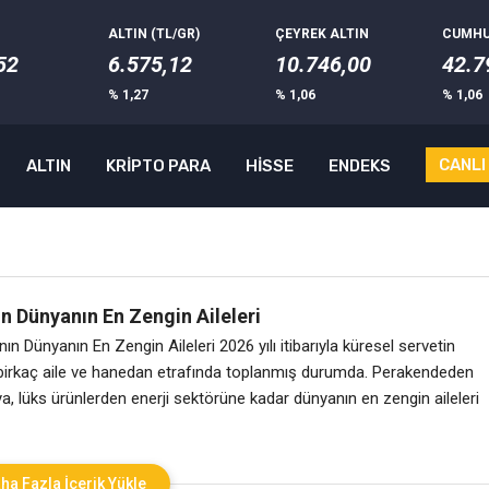
ALTIN (TL/GR)
ÇEYREK ALTIN
CUMHU
52
6.575,12
10.746,00
42.7
% 1,27
% 1,06
% 1,06
CANLI
ALTIN
KRİPTO PARA
HİSSE
ENDEKS
ın Dünyanın En Zengin Aileleri
ının Dünyanın En Zengin Aileleri 2026 yılı itibarıyla küresel servetin
birkaç aile ve hanedan etrafında toplanmış durumda. Perakendeden
, lüks ürünlerden enerji sektörüne kadar dünyanın en zengin aileleri
kkat çeken isimler öne çıkıyor. İşte dünyanın en zengin aileleri ve
 perde arkası: 1. Walton Ailesi (ABD) – ~513,4 Milyar $
ha Fazla İçerik Yükle