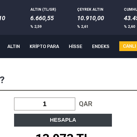
ALTIN (TL/GR)
ÇEYREK ALTIN
CUMHU
10
6.660,55
10.910,00
43.4
% 2,59
% 2,61
% 2,60
CANLI
ALTIN
KRİPTO PARA
HİSSE
ENDEKS
 ?
QAR
HESAPLA