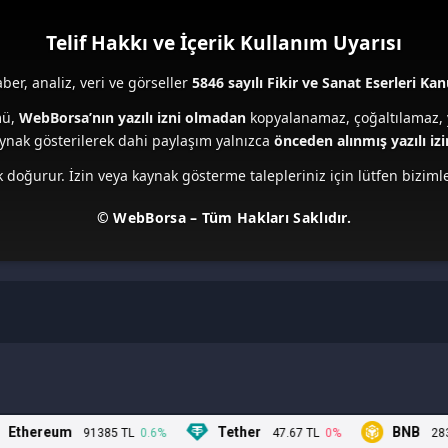
Telif Hakkı ve İçerik Kullanım Uyarısı
r, analiz, veri ve görseller
5846 sayılı Fikir ve Sanat Eserleri Ka
mü,
WebBorsa’nın yazılı izni olmadan
kopyalanamaz, çoğaltılamaz, 
ynak gösterilerek dahi paylaşım yalnızca
önceden alınmış yazılı izi
 doğurur. İzin veya kaynak gösterme talepleriniz için lütfen bizimle
© WebBorsa – Tüm Hakları Saklıdır.
Ethereum
Tether
BNB
91385 TL
0.6%
47.67 TL
0%
2835