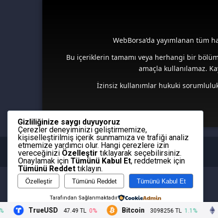
WebBorsa’da yayımlanan tüm habe
Bu içeriklerin tamamı veya herhangi bir bölü
amaçla kullanılamaz. Ka
İzinsiz kullanımlar hukuki sorumluluk
Gizliliğinize saygı duyuyoruz
Çerezler deneyiminizi geliştirmemize,
kişiselleştirilmiş içerik sunmamıza ve trafiği analiz
etmemize yardımcı olur. Hangi çerezlere izin
vereceğinizi
Özelleştir
tıklayarak seçebilirsiniz.
Onaylamak için
Tümünü Kabul Et
, reddetmek için
Tümünü Reddet
tıklayın.
Özelleştir
Tümünü Reddet
Tümünü Kabul Et
Tarafından Sağlanmaktadır
TrueUSD
Bitcoin
47.49 TL
0%
3098256 TL
1.1%