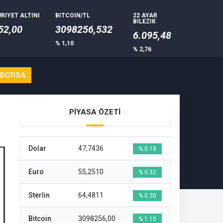
RIYET ALTINI
BITCOIN/TL
22 AYAR
BILEZIK
52,00
3098256,532
6.095,48
% 1,10
% 2,76
 BORSA
PİYASA ÖZETİ
Dolar
47,7436
% 0.18
Euro
55,2510
% 0.32
Sterlin
64,4811
% 0.38
Bitcoin
3098256,00
% 1.10