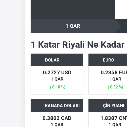
1 QAR
1 Katar Riyali Ne Kadar
DOLAR
EURO
0.2727 USD
0.2358 EU
1 QAR
1 QAR
( 0.18 %)
( 0.32 %)
KANADA DOLARI
ÇİN YUANI
0.3802 CAD
1.8387 CN
1 QAR
1 QAR