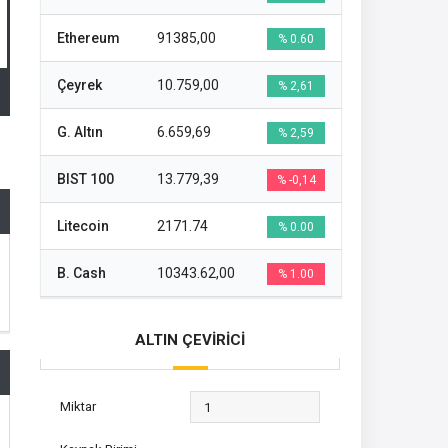
Ethereum
91385,00
% 0.60
Çeyrek
10.759,00
% 2,61
G. Altın
6.659,69
% 2,59
BIST 100
13.779,39
% -0,14
Litecoin
2171.74
% 0.00
B. Cash
10343.62,00
% 1.00
ALTIN ÇEVİRİCİ
Miktar