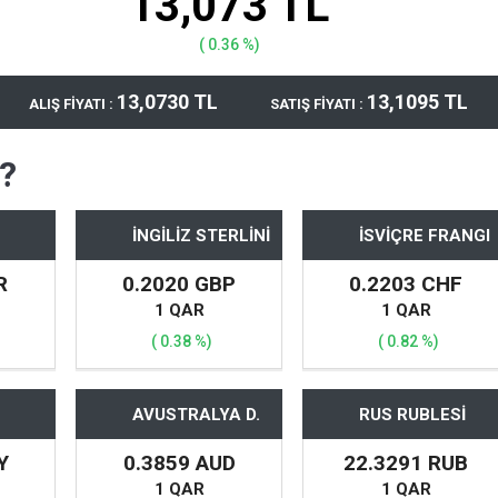
13,073 TL
( 0.36 %)
13,0730 TL
13,1095 TL
ALIŞ FİYATI :
SATIŞ FİYATI :
 ?
İNGİLİZ STERLİNİ
İSVİÇRE FRANGI
R
0.2020 GBP
0.2203 CHF
1 QAR
1 QAR
( 0.38 %)
( 0.82 %)
AVUSTRALYA D.
RUS RUBLESİ
Y
0.3859 AUD
22.3291 RUB
1 QAR
1 QAR