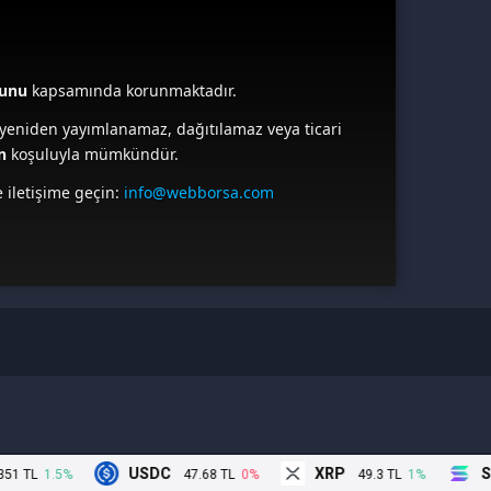
nunu
kapsamında korunmaktadır.
yeniden yayımlanamaz, dağıtılamaz veya ticari
n
koşuluyla mümkündür.
 iletişime geçin:
info@webborsa.com
USDC
XRP
So
1 TL
1.5%
47.68 TL
0%
49.3 TL
1%