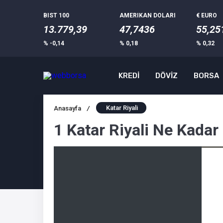
BIST 100
AMERIKAN DOLARI
€ EURO
13.779,39
47,7436
55,25
% -0,14
% 0,18
% 0,32
KREDİ
DÖVİZ
BORSA
Katar Riyali
Anasayfa
/
1 Katar Riyali Ne Kadar